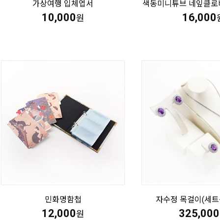
가상여행 입체엽서
색동미니튜브 네잎클로
10,000
16,000
원
민화명함첩
자수정 목걸이(세트
12,000
325,000
원