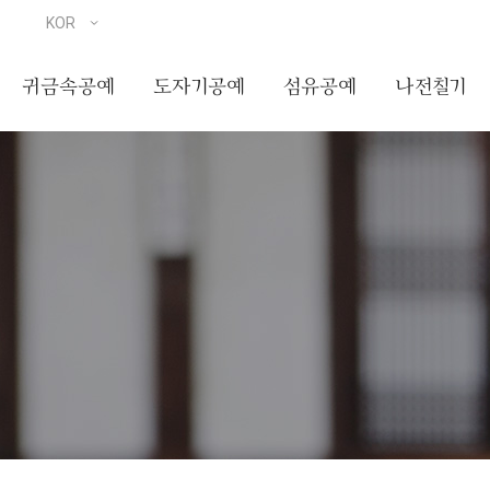
귀금속공예
도자기공예
섬유공예
나전칠기