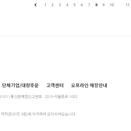
1
2
3
4
5
6
7
8
9
10
11
단체기업/대량주문
고객센터
오프라인 매장안내
03101 | 통신판매업신고번호 : 2010-서울종로-1032
저작권(97조 5항)에 의거하여 금지되어있습니다.