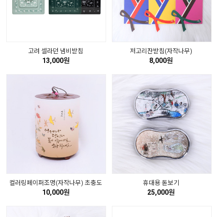
고려 셀라던 냄비받침
저고리잔받침(자작나무)
13,000원
8,000원
컬러링페이퍼조명(자작나무) 초충도
휴대용 돋보기
10,000원
25,000원