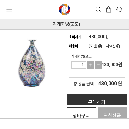
자개화병(포도)
430,000
소비자가
원
배송비
(조건)
지역별
자개화병(포도)
430,000
원
430,000
원
총 상품 금액
구매하기
관심상품
장바구니