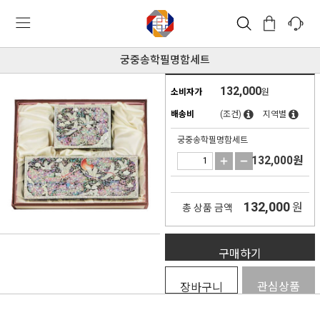
궁중송학필명함세트
132,000
소비자가
원
배송비
(조건)
지역별
궁중송학필명함세트
132,000
원
132,000
원
총 상품 금액
구매하기
관심상품
장바구니