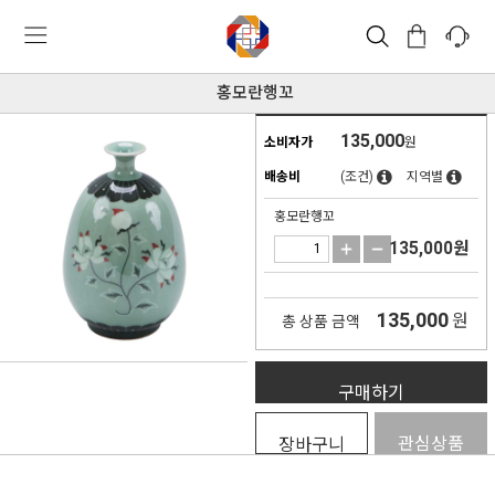
홍모란행꼬
135,000
소비자가
원
배송비
(조건)
지역별
홍모란행꼬
135,000
원
135,000
원
총 상품 금액
구매하기
관심상품
장바구니