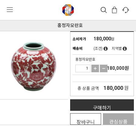
홍청자모란호
180,000
소비자가
원
배송비
(조건)
지역별
홍청자모란호
180,000
원
180,000
원
총 상품 금액
구매하기
관심상품
장바구니