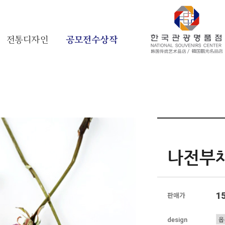
전통디자인
공모전수상작
나전부
1
판매가
design