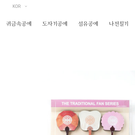
귀금속공예
도자기공예
섬유공예
나전칠기