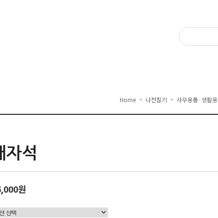
Home
나전칠기
사무용품·생활용
>
>
채자석
5,000원