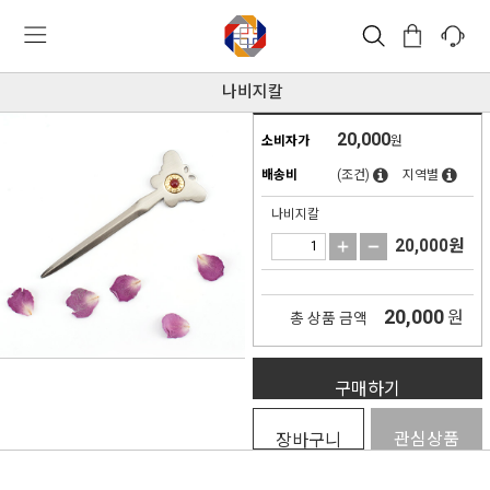
나비지칼
20,000
소비자가
원
배송비
(조건)
지역별
나비지칼
20,000
원
20,000
원
총 상품 금액
구매하기
관심상품
장바구니