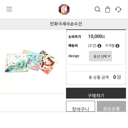
민화극세사손수건
10,000
소비자가
원
배송비
(조건)
지역별
design
0
원
총 상품 금액
구매하기
관심상품
장바구니