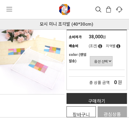
모시 미니 조각발 (40*30cm)
38,000
소비자가
원
배송비
(조건)
지역별
color (랜덤
발송)
0
원
총 상품 금액
구매하기
관심상품
장바구니