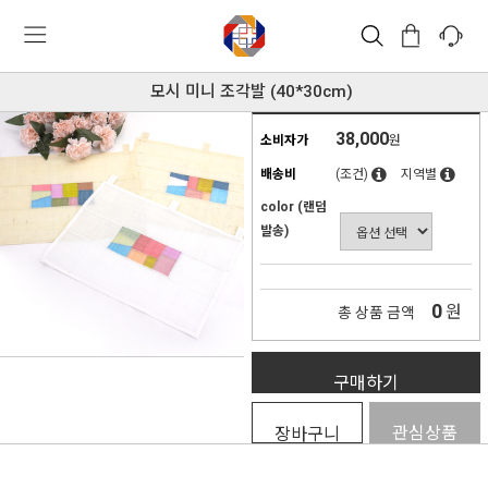
모시 미니 조각발 (40*30cm)
38,000
소비자가
원
배송비
(조건)
지역별
color (랜덤
발송)
0
원
총 상품 금액
구매하기
관심상품
장바구니