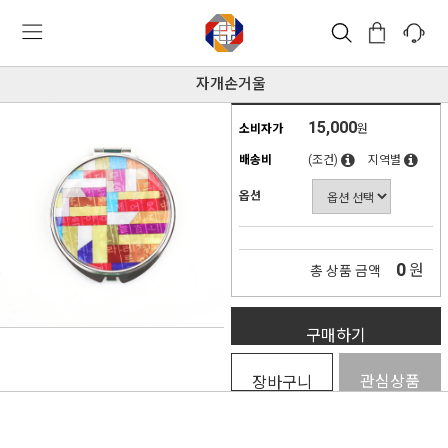
자개손거울
15,000
소비자가
원
배송비
(조건)
지역별
옵션
0
원
총 상품 금액
구매하기
관심상품
장바구니