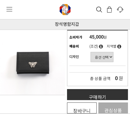
장석명함지갑
45,000
소비자가
원
배송비
(조건)
지역별
디자인
0
원
총 상품 금액
구매하기
관심상품
장바구니