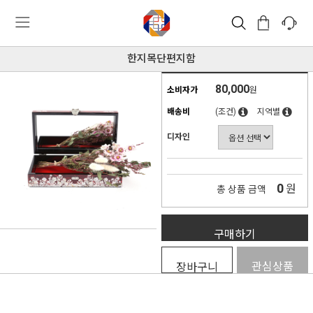
한지목단편지함
80,000
소비자가
원
배송비
(조건)
지역별
디자인
0
원
총 상품 금액
구매하기
관심상품
장바구니