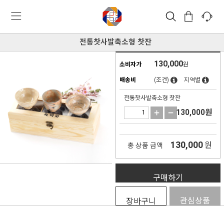
전통찻사발축소형 찻잔
130,000
소비자가
원
배송비
(조건)
지역별
전통찻사발축소형 찻잔
130,000
원
130,000
원
총 상품 금액
구매하기
관심상품
장바구니