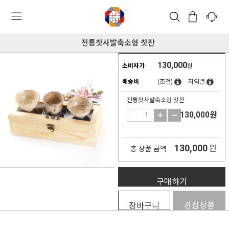
전통찻사발축소형 찻잔
130,000
소비자가
원
배송비
(조건)
지역별
전통찻사발축소형 찻잔
130,000
원
130,000
원
총 상품 금액
구매하기
관심상품
장바구니