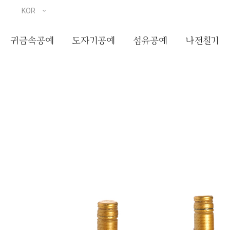
귀금속공예
도자기공예
섬유공예
나전칠기