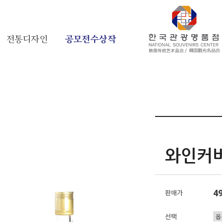
전통디자인
공모전수상작
와인커버
4
판매가
선택