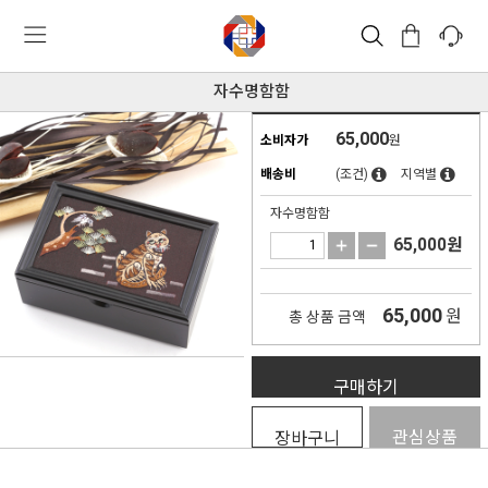
자수명함함
65,000
소비자가
원
배송비
(조건)
지역별
자수명함함
65,000
원
65,000
원
총 상품 금액
구매하기
관심상품
장바구니