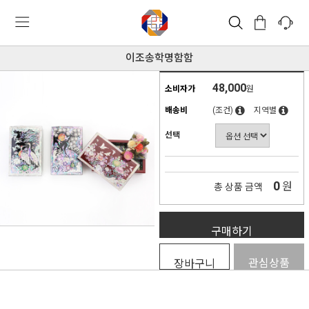
이조송학명함함
48,000
소비자가
원
배송비
(조건)
지역별
선택
0
원
총 상품 금액
구매하기
관심상품
장바구니