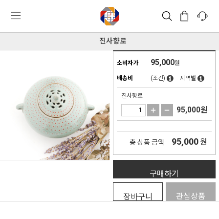
진사향로
95,000
소비자가
원
배송비
(조건)
지역별
진사향로
95,000
원
95,000
원
총 상품 금액
구매하기
관심상품
장바구니