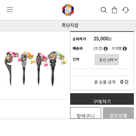
흑단지칼
25,000
소비자가
원
배송비
(조건)
지역별
선택
0
원
총 상품 금액
구매하기
관심상품
장바구니