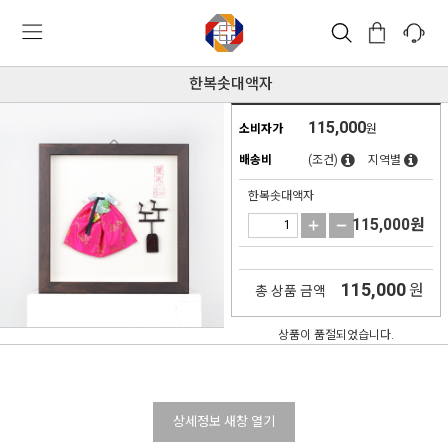
한복솟대액자
115,000
소비자가
원
배송비
(조건)
지역별
한복솟대액자
115,000
원
115,000
원
총 상품 금액
상품이 품절되었습니다.
상세정보 새창 열기