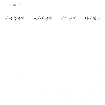
귀금속공예
도자기공예
섬유공예
나전칠기