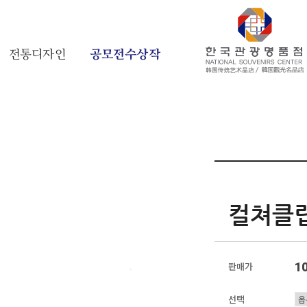
전통디자인
공모전수상작
컬쳐클립
1
판매가
선택