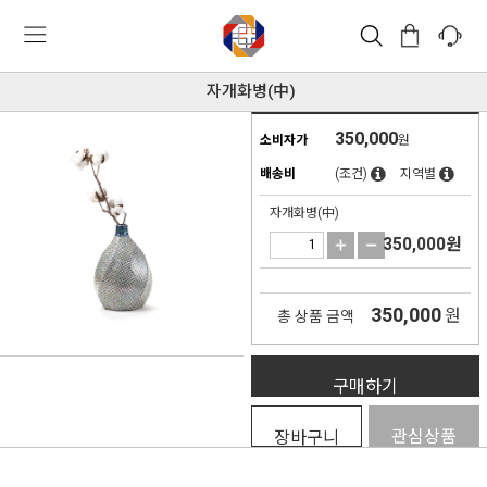
자개화병(中)
350,000
소비자가
원
배송비
(조건)
지역별
자개화병(中)
350,000
원
350,000
원
총 상품 금액
구매하기
관심상품
장바구니