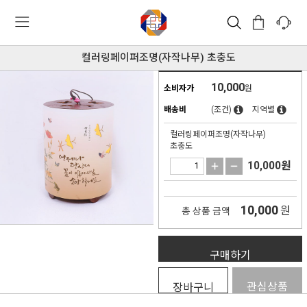
컬러링페이퍼조명(자작나무) 초충도
10,000
소비자가
원
배송비
(조건)
지역별
컬러링페이퍼조명(자작나무)
초충도
10,000
원
10,000
원
총 상품 금액
구매하기
관심상품
장바구니