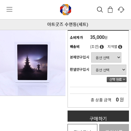
아트굿즈 수면등(세트)
35,000
소비자가
원
배송비
(조건)
지역별
본체만구입시
판넬만구입시
0
원
총 상품 금액
구매하기