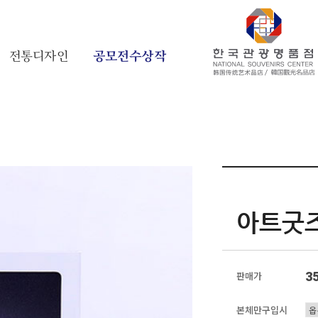
전통디자인
공모전수상작
아트굿즈
3
판매가
본체만구입시