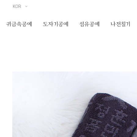
귀금속공예
도자기공예
섬유공예
나전칠기