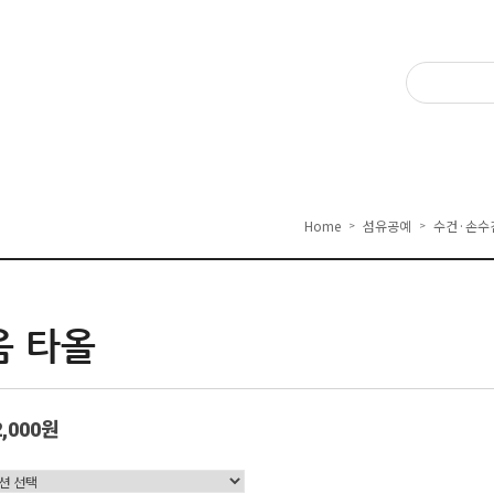
Home
섬유공예
수건·손수
>
>
음 타올
2,000원