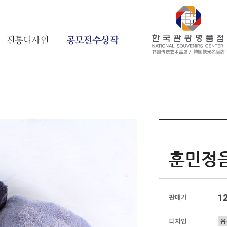
전통디자인
공모전수상작
훈민정
1
판매가
디자인