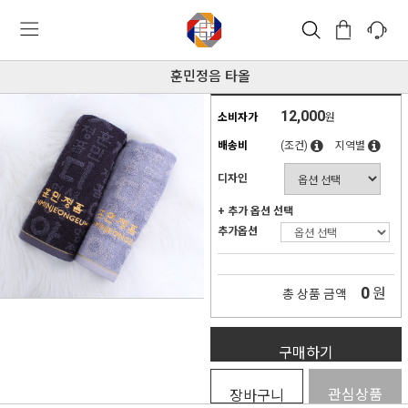
훈민정음 타올
12,000
소비자가
원
배송비
(조건)
지역별
디자인
+ 추가 옵션 선택
추가옵션
0
원
총 상품 금액
구매하기
관심상품
장바구니