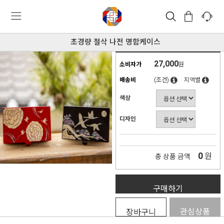
초경량 절삭 나전 명함케이스
27,000
소비자가
원
배송비
(조건)
지역별
색상
디자인
0
원
총 상품 금액
구매하기
관심상품
장바구니