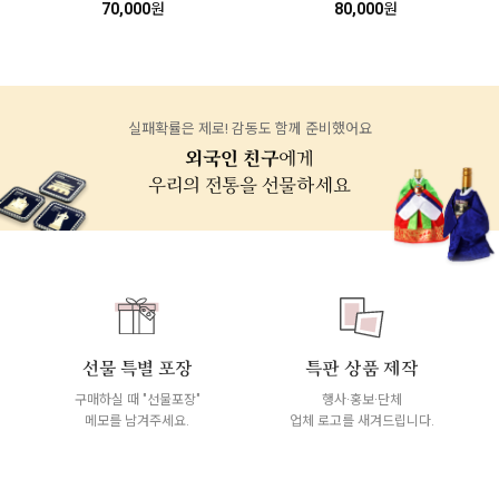
70,000
원
80,000
원
실패확률은 제로! 감동도 함께 준비했어요
외국인 친구
에게
우리의 전통을 선물하세요
선물 특별 포장
특판 상품 제작
구매하실 때 "선물포장"
행사·홍보·단체
메모를 남겨주세요.
업체 로고를 새겨드립니다.