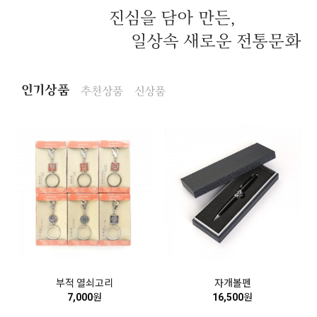
진심을 담아 만든,
일상속 새로운 전통문화
인기상품
추천상품
신상품
부적 열쇠고리
자개볼펜
7,000
원
16,500
원