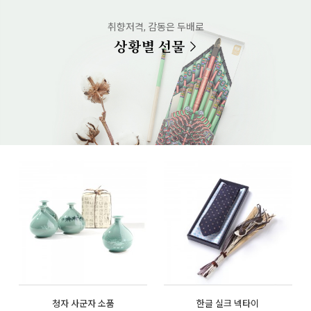
취향저격, 감동은 두배로
상황별 선물
청자 사군자 소품
한글 실크 넥타이