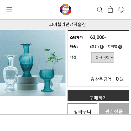
고려셀라던청자술잔
63,000
소비자가
원
배송비
(조건)
지역별
색상
0
원
총 상품 금액
구매하기
관심상품
장바구니