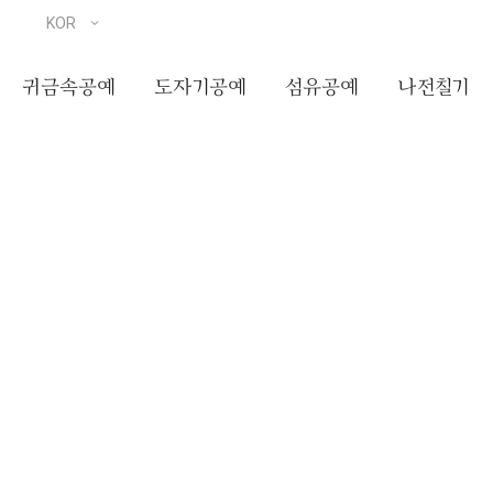
귀금속공예
도자기공예
섬유공예
나전칠기