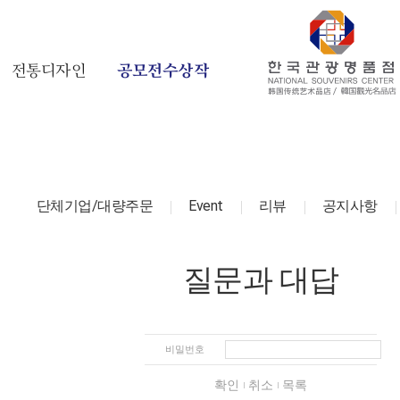
전통디자인
공모전수상작
단체기업/대량주문
Event
리뷰
공지사항
질문과 대답
비밀번호
확인
취소
목록