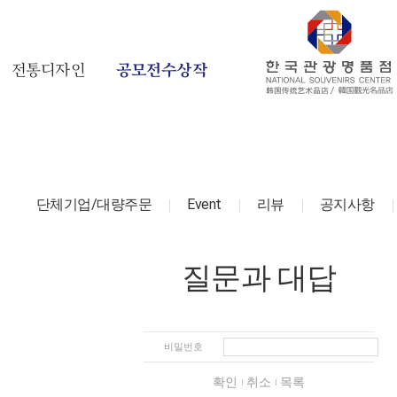
전통디자인
공모전수상작
단체기업/대량주문
Event
리뷰
공지사항
질문과 대답
비밀번호
확인
취소
목록