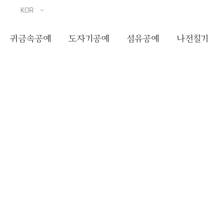
귀금속공예
도자기공예
섬유공예
나전칠기