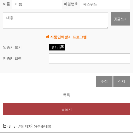
이름
비밀번호
댓글쓰기
자동입력방지 프로그램
인증키 보기
인증키 입력
수정
삭제
목록
글쓰기
[2 · 3 · 5 · 7형 액자]
아주좋네요