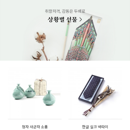
취향저격, 감동은 두배로
상황별 선물
청자 사군자 소품
한글 실크 넥타이