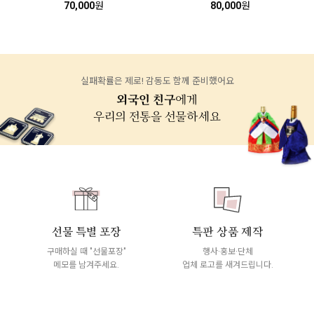
70,000
원
80,000
원
실패확률은 제로! 감동도 함께 준비했어요
외국인 친구
에게
우리의 전통을 선물하세요
선물 특별 포장
특판 상품 제작
구매하실 때 "선물포장"
행사·홍보·단체
메모를 남겨주세요.
업체 로고를 새겨드립니다.