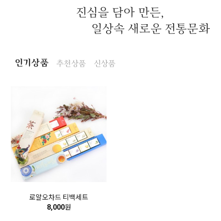
진심을 담아 만든,
일상속 새로운 전통문화
인기상품
추천상품
신상품
로얄오차드 티백세트
8,000
원