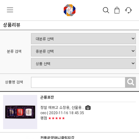
상품리뷰
분류 검색
상품명 검색
곤룡포잔
정말 예쁘고 소장용, 선물용...
ceo
| 2020-11-16 18:45:35
평점
★★★★★
전통문양머니클립지갑