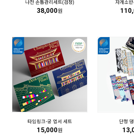
나전 손톱관리세트(검정)
자개소반
38,000
110
원
타임링크-궁 엽서 세트
단청 
15,000
13,
원