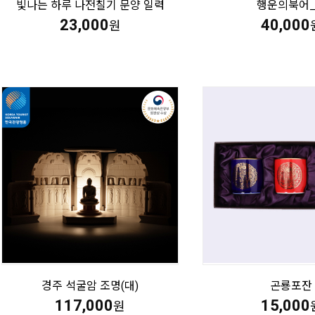
빛나는 하루 나전칠기 문양 일력
행운의북어
23,000
40,000
원
경주 석굴암 조명(대)
곤룡포잔
117,000
15,000
원