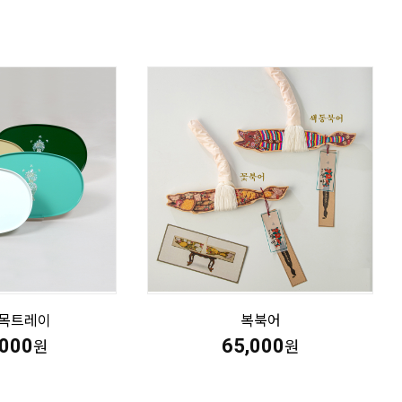
목트레이
복북어
,000
65,000
원
원