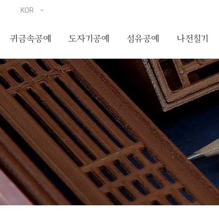
귀금속공예
도자기공예
섬유공예
나전칠기