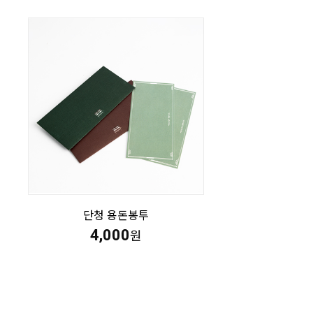
단청 용돈봉투
4,000
원