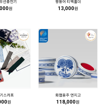
무선충전기
짱뚱어 티백홀더
,000
13,000
원
원
댕기스카프
화협옹주 연지고
000
118,000
원
원