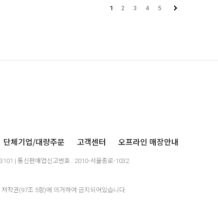
1
2
3
4
5
단체기업/대량주문
고객센터
오프라인 매장안내
03101 | 통신판매업신고번호 : 2010-서울종로-1032
저작권(97조 5항)에 의거하여 금지되어있습니다.