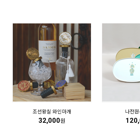
조선왕실 와인마개
나전원
32,000
120
원