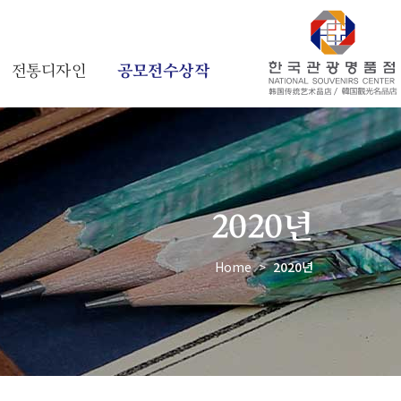
전통디자인
공모전수상작
2020년
Home
>
2020년