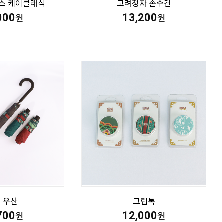
스 케이클래식
고려청자 손수건
000
13,200
원
원
 우산
그립톡
700
12,000
원
원