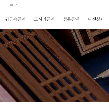
귀금속공예
도자기공예
섬유공예
나전칠기