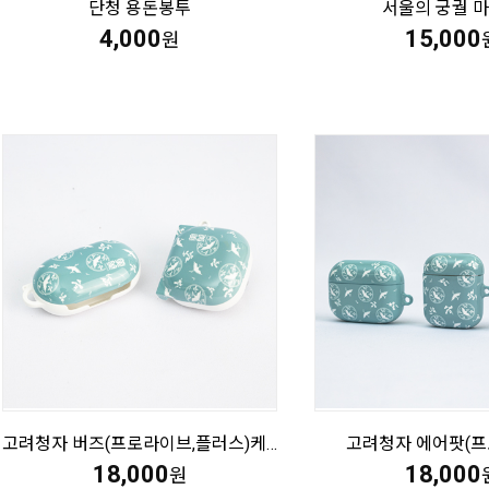
단청 용돈봉투
서울의 궁궐 
4,000
15,000
원
고려청자 버즈(프로라이브,플러스)케이스
고려청자 에어팟(프
18,000
18,000
원