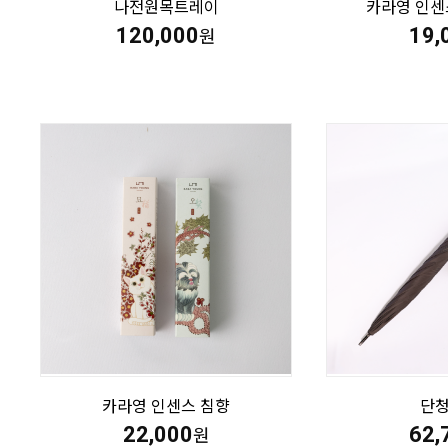
나전원목트레이
카라영 인센
120,000
19,
원
카라영 인센스 침향
단청
22,000
62,
원