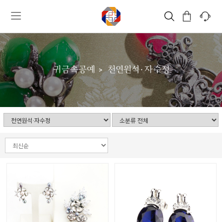
귀금속공예
천연원석·자수정