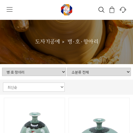
도자기공예
병·호·항아리