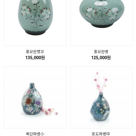
홍모란행꼬
홍모란병
135,000원
125,000원
목단화병小
포도화병中