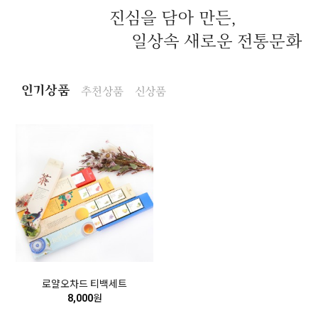
진심을 담아 만든,
일상속 새로운 전통문화
인기상품
추천상품
신상품
로얄오차드 티백세트
8,000
원