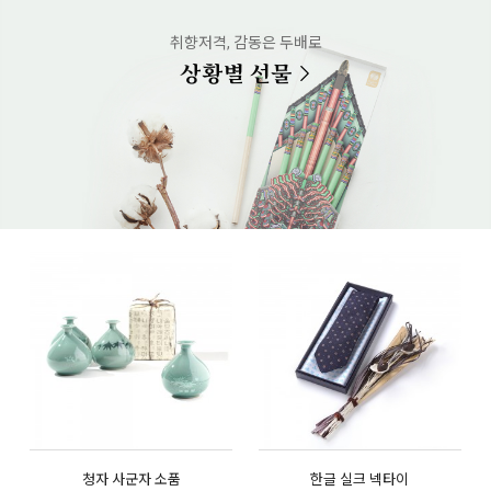
취향저격, 감동은 두배로
상황별 선물
청자 사군자 소품
한글 실크 넥타이