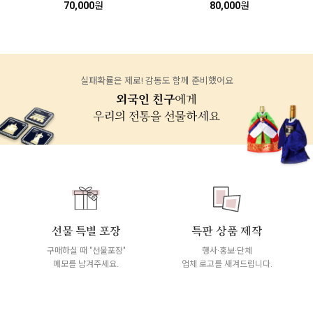
70,000
원
80,000
원
실패확률은 제로! 감동도 함께 준비했어요
외국인 친구
에게
우리의 전통을 선물하세요
선물 특별 포장
특판 상품 제작
구매하실 때 "선물포장"
행사·홍보·단체
메모를 남겨주세요.
업체 로고를 새겨드립니다.