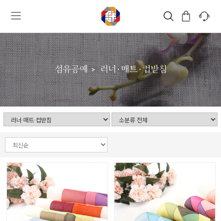
섬유공예
러너·매트·컵받침