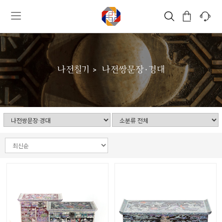
나전칠기
나전쌍문장·경대